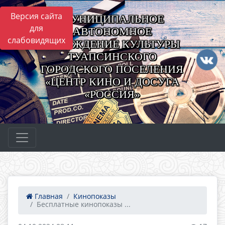
Версия сайта
МУНИЦИПАЛЬНОЕ
для
АВТОНОМНОЕ
слабовидящих
УЧРЕЖДЕНИЕ КУЛЬТУРЫ
ТУАПСИНСКОГО
ГОРОДСКОГО ПОСЕЛЕНИЯ
«ЦЕНТР КИНО И ДОСУГА
«РОССИЯ»
Главная
Кинопоказы
Бесплатные кинопоказы ...