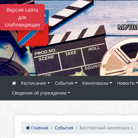
Версия сайта
для
слабовидящих
МУНИ
Расписание
События
Кинопоказы
Новости
Сведения об учреждении
Главная
События
Бесплатный кинопоказ х...