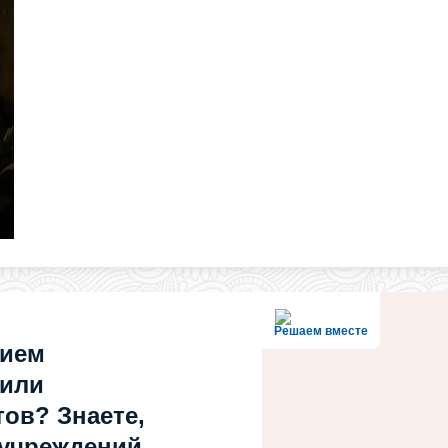
Решаем вместе
нием
 или
ов? Знаете,
 учреждений