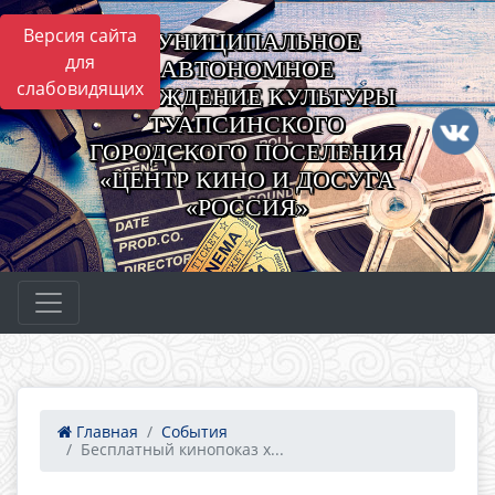
Версия сайта
МУНИЦИПАЛЬНОЕ
для
АВТОНОМНОЕ
слабовидящих
УЧРЕЖДЕНИЕ КУЛЬТУРЫ
ТУАПСИНСКОГО
ГОРОДСКОГО ПОСЕЛЕНИЯ
«ЦЕНТР КИНО И ДОСУГА
«РОССИЯ»
Главная
События
Бесплатный кинопоказ х...