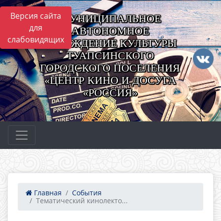
Версия сайта
МУНИЦИПАЛЬНОЕ
для
АВТОНОМНОЕ
слабовидящих
УЧРЕЖДЕНИЕ КУЛЬТУРЫ
ТУАПСИНСКОГО
ГОРОДСКОГО ПОСЕЛЕНИЯ
«ЦЕНТР КИНО И ДОСУГА
«РОССИЯ»
Главная
События
Тематический кинолекто...