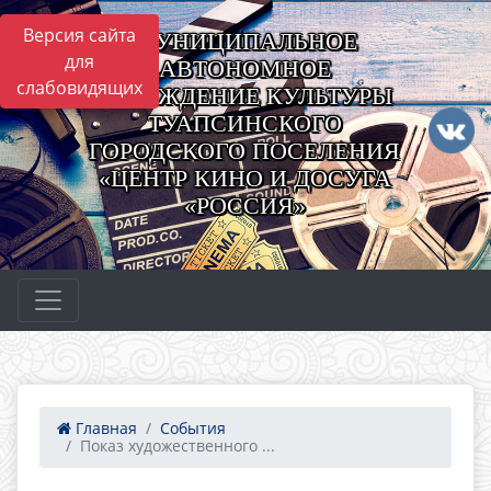
Версия сайта
МУНИЦИПАЛЬНОЕ
для
АВТОНОМНОЕ
слабовидящих
УЧРЕЖДЕНИЕ КУЛЬТУРЫ
ТУАПСИНСКОГО
ГОРОДСКОГО ПОСЕЛЕНИЯ
«ЦЕНТР КИНО И ДОСУГА
«РОССИЯ»
Главная
События
Показ художественного ...