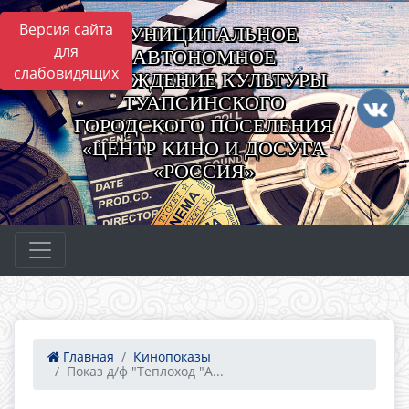
Версия сайта
МУНИЦИПАЛЬНОЕ
для
АВТОНОМНОЕ
слабовидящих
УЧРЕЖДЕНИЕ КУЛЬТУРЫ
ТУАПСИНСКОГО
ГОРОДСКОГО ПОСЕЛЕНИЯ
«ЦЕНТР КИНО И ДОСУГА
«РОССИЯ»
Главная
Кинопоказы
Показ д/ф "Теплоход "А...