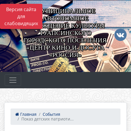
Версия сайта
МУНИЦИПАЛЬНОЕ
для
АВТОНОМНОЕ
слабовидящих
УЧРЕЖДЕНИЕ КУЛЬТУРЫ
ТУАПСИНСКОГО
ГОРОДСКОГО ПОСЕЛЕНИЯ
«ЦЕНТР КИНО И ДОСУГА
«РОССИЯ»
Главная
События
Показ детских патриоти...