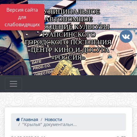
Версия сайта
МУНИЦИПАЛЬНОЕ
для
АВТОНОМНОЕ
слабовидящих
УЧРЕЖДЕНИЕ КУЛЬТУРЫ
ТУАПСИНСКОГО
ГОРОДСКОГО ПОСЕЛЕНИЯ
«ЦЕНТР КИНО И ДОСУГА
«РОССИЯ»
Главная
Новости
"Крылья" документальн...