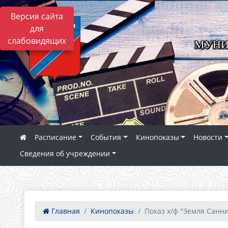
Версия сайта
для
слабовидящих
МУНИ
Расписание
События
Кинопоказы
Новости
Сведения об учреждении
Главная
Кинопоказы
Показ х/ф "Земля Санни.