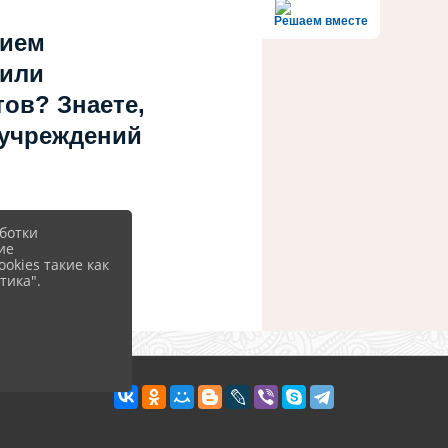
Решаем вместе
нием
 или
ов? Знаете,
 учреждений
ботки
ие
okies такие как
тика".