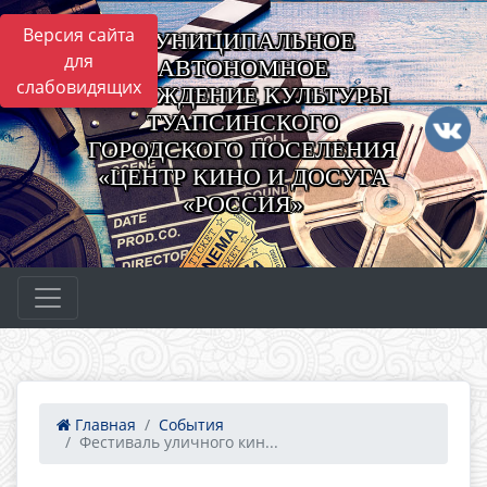
Версия сайта
МУНИЦИПАЛЬНОЕ
для
АВТОНОМНОЕ
слабовидящих
УЧРЕЖДЕНИЕ КУЛЬТУРЫ
ТУАПСИНСКОГО
ГОРОДСКОГО ПОСЕЛЕНИЯ
«ЦЕНТР КИНО И ДОСУГА
«РОССИЯ»
Главная
События
Фестиваль уличного кин...