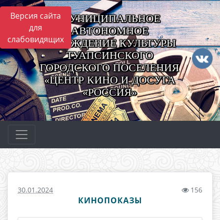
Версия сайта
МУНИЦИПАЛЬНОЕ
для
АВТОНОМНОЕ
слабовидящих
УЧРЕЖДЕНИЕ КУЛЬТУРЫ
ТУАПСИНСКОГО
ГОРОДСКОГО ПОСЕЛЕНИЯ
«ЦЕНТР КИНО И ДОСУГА
«РОССИЯ»
30.01.2024
156
КИНОПОКАЗЫ