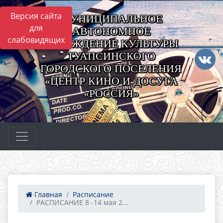
Версия сайта
МУНИЦИПАЛЬНОЕ
для
АВТОНОМНОЕ
слабовидящих
УЧРЕЖДЕНИЕ КУЛЬТУРЫ
ТУАПСИНСКОГО
ГОРОДСКОГО ПОСЕЛЕНИЯ
«ЦЕНТР КИНО И ДОСУГА
«РОССИЯ»
Главная
Расписание
РАСПИСАНИЕ 8 -14 мая 2...