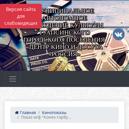
Версия сайта
МУНИЦИПАЛЬНОЕ
для
АВТОНОМНОЕ
слабовидящих
УЧРЕЖДЕНИЕ КУЛЬТУРЫ
ТУАПСИНСКОГО
ГОРОДСКОГО ПОСЕЛЕНИЯ
«ЦЕНТР КИНО И ДОСУГА
«РОССИЯ»
Главная
Кинопоказы
Показ м/ф "Конек-горбу...