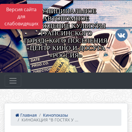
Версия сайта
МУНИЦИПАЛЬНОЕ
для
АВТОНОМНОЕ
слабовидящих
УЧРЕЖДЕНИЕ КУЛЬТУРЫ
ТУАПСИНСКОГО
ГОРОДСКОГО ПОСЕЛЕНИЯ
«ЦЕНТР КИНО И ДОСУГА
«РОССИЯ»
Главная
Кинопоказы
КИНОАКЦИЯ "В ГОСТЯХ У ...