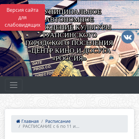
Версия сайта
МУНИЦИПАЛЬНОЕ
для
АВТОНОМНОЕ
слабовидящих
УЧРЕЖДЕНИЕ КУЛЬТУРЫ
ТУАПСИНСКОГО
ГОРОДСКОГО ПОСЕЛЕНИЯ
«ЦЕНТР КИНО И ДОСУГА
«РОССИЯ»
Главная
Расписание
РАСПИСАНИЕ с 6 по 11 и...