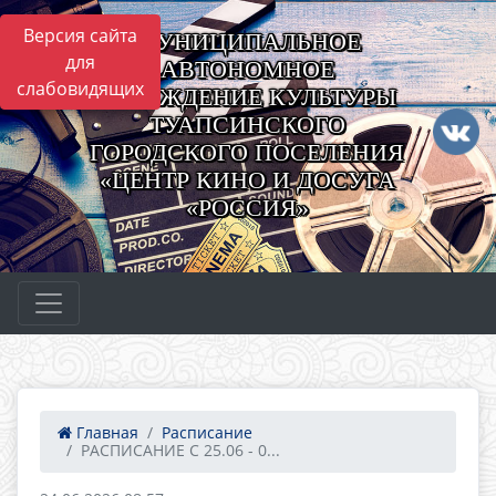
Версия сайта
МУНИЦИПАЛЬНОЕ
для
АВТОНОМНОЕ
слабовидящих
УЧРЕЖДЕНИЕ КУЛЬТУРЫ
ТУАПСИНСКОГО
ГОРОДСКОГО ПОСЕЛЕНИЯ
«ЦЕНТР КИНО И ДОСУГА
«РОССИЯ»
Главная
Расписание
РАСПИСАНИЕ С 25.06 - 0...