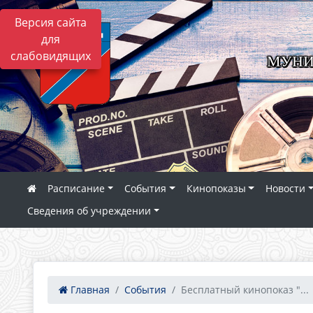
Версия сайта
для
слабовидящих
МУНИ
Расписание
События
Кинопоказы
Новости
Сведения об учреждении
Главная
События
Бесплатный кинопоказ "...