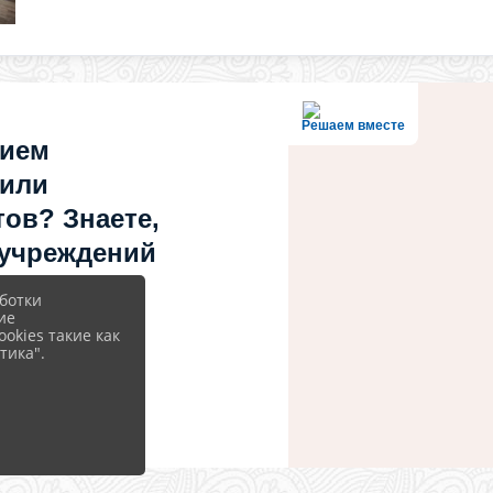
Решаем вместе
нием
 или
ов? Знаете,
 учреждений
ботки
ие
okies такие как
тика".