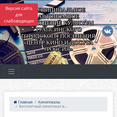
Версия сайта
МУНИЦИПАЛЬНОЕ
для
АВТОНОМНОЕ
слабовидящих
УЧРЕЖДЕНИЕ КУЛЬТУРЫ
ТУАПСИНСКОГО
ГОРОДСКОГО ПОСЕЛЕНИЯ
«ЦЕНТР КИНО И ДОСУГА
«РОССИЯ»
Главная
Кинопоказы
Бесплатный кинопоказ в...