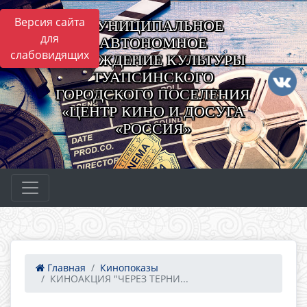
Версия сайта
МУНИЦИПАЛЬНОЕ
для
АВТОНОМНОЕ
слабовидящих
УЧРЕЖДЕНИЕ КУЛЬТУРЫ
ТУАПСИНСКОГО
ГОРОДСКОГО ПОСЕЛЕНИЯ
«ЦЕНТР КИНО И ДОСУГА
«РОССИЯ»
Главная
Кинопоказы
КИНОАКЦИЯ "ЧЕРЕЗ ТЕРНИ...