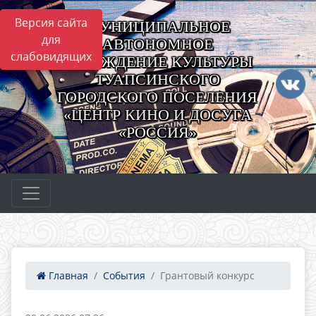
Версия сайта
МУНИЦИПАЛЬНОЕ
для
АВТОНОМНОЕ
слабовидящих
УЧРЕЖДЕНИЕ КУЛЬТУРЫ
ТУАПСИНСКОГО
ГОРОДСКОГО ПОСЕЛЕНИЯ
«ЦЕНТР КИНО И ДОСУГА
«РОССИЯ»
Главная
События
Грантовый конкурс