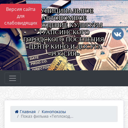
Версия сайта
МУНИЦИПАЛЬНОЕ
для
АВТОНОМНОЕ
слабовидящих
УЧРЕЖДЕНИЕ КУЛЬТУРЫ
ТУАПСИНСКОГО
ГОРОДСКОГО ПОСЕЛЕНИЯ
«ЦЕНТР КИНО И ДОСУГА
«РОССИЯ»
Главная
Кинопоказы
Показ фильма «Теплоход...