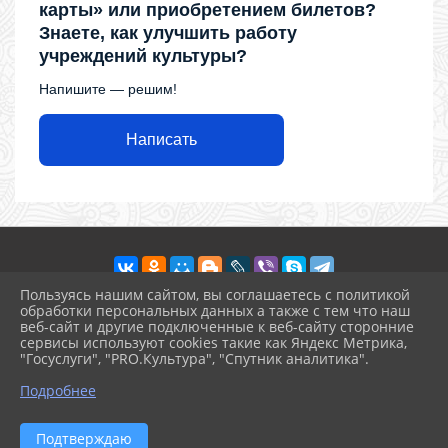
карты» или приобретением билетов?
Знаете, как улучшить работу
учреждений культуры?
Напишите — решим!
Написать
Пользуясь нашим сайтом, вы соглашаетесь с политикой
обработки персональных данных а также с тем что наш
веб-сайт и другие подключенные к веб-сайту сторонние
2026 г. ckdr.kulturatuapse.ru
сервисы используют cookies такие как Яндекс Метрика,
Вход
"Госуслуги", "PRO.Культура", "Спутник аналитика".
Карта сайта
^
Политика обработки персональных данных
Подробнее
Сделано на KubCMS
Разработка и поддержка
Подтверждаю