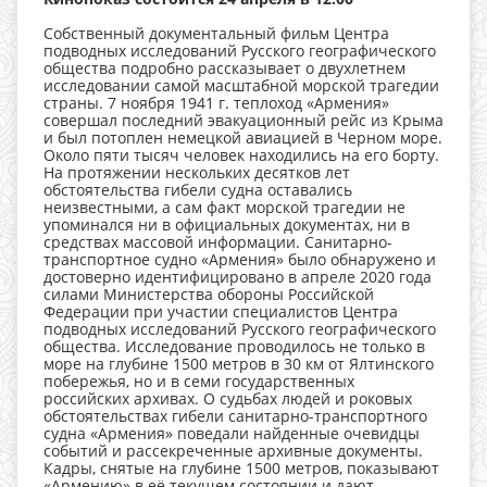
Собственный документальный фильм Центра
подводных исследований Русского географического
общества подробно рассказывает о двухлетнем
исследовании самой масштабной морской трагедии
страны. 7 ноября 1941 г. теплоход «Армения»
совершал последний эвакуационный рейс из Крыма
и был потоплен немецкой авиацией в Черном море.
Около пяти тысяч человек находились на его борту.
На протяжении нескольких десятков лет
обстоятельства гибели судна оставались
неизвестными, а сам факт морской трагедии не
упоминался ни в официальных документах, ни в
средствах массовой информации. Санитарно-
транспортное судно «Армения» было обнаружено и
достоверно идентифицировано в апреле 2020 года
силами Министерства обороны Российской
Федерации при участии специалистов Центра
подводных исследований Русского географического
общества. Исследование проводилось не только в
море на глубине 1500 метров в 30 км от Ялтинского
побережья, но и в семи государственных
российских архивах. О судьбах людей и роковых
обстоятельствах гибели санитарно-транспортного
судна «Армения» поведали найденные очевидцы
событий и рассекреченные архивные документы.
Кадры, снятые на глубине 1500 метров, показывают
«Армению» в её текущем состоянии и дают