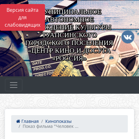
Версия сайта
МУНИЦИПАЛЬНОЕ
для
АВТОНОМНОЕ
слабовидящих
УЧРЕЖДЕНИЕ КУЛЬТУРЫ
ТУАПСИНСКОГО
ГОРОДСКОГО ПОСЕЛЕНИЯ
«ЦЕНТР КИНО И ДОСУГА
«РОССИЯ»
Главная
Кинопоказы
Показ фильма "Человек ...