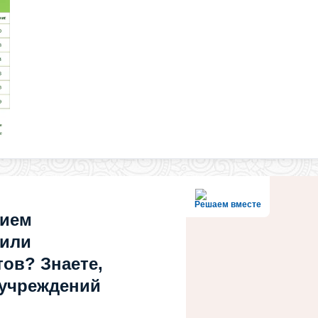
Решаем вместе
нием
 или
ов? Знаете,
 учреждений