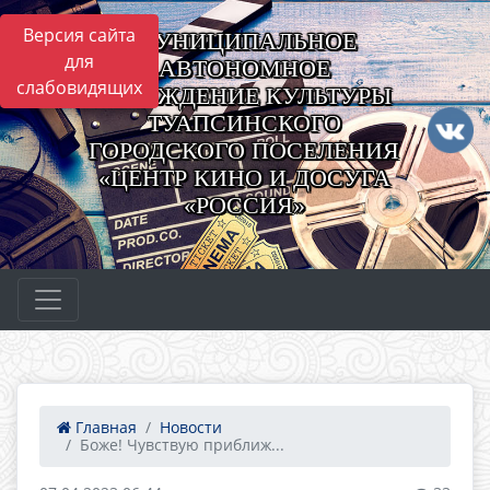
Версия сайта
МУНИЦИПАЛЬНОЕ
для
АВТОНОМНОЕ
слабовидящих
УЧРЕЖДЕНИЕ КУЛЬТУРЫ
ТУАПСИНСКОГО
ГОРОДСКОГО ПОСЕЛЕНИЯ
«ЦЕНТР КИНО И ДОСУГА
«РОССИЯ»
Главная
Новости
Боже! Чувствую приближ...