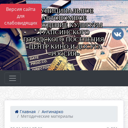
Версия сайта
МУНИЦИПАЛЬНОЕ
для
АВТОНОМНОЕ
слабовидящих
УЧРЕЖДЕНИЕ КУЛЬТУРЫ
ТУАПСИНСКОГО
ГОРОДСКОГО ПОСЕЛЕНИЯ
«ЦЕНТР КИНО И ДОСУГА
«РОССИЯ»
Главная
Антинарко
Методические материалы