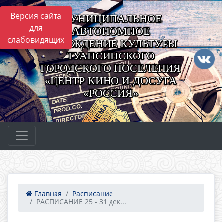
Версия сайта
МУНИЦИПАЛЬНОЕ
для
АВТОНОМНОЕ
слабовидящих
УЧРЕЖДЕНИЕ КУЛЬТУРЫ
ТУАПСИНСКОГО
ГОРОДСКОГО ПОСЕЛЕНИЯ
«ЦЕНТР КИНО И ДОСУГА
«РОССИЯ»
Главная
Расписание
РАСПИСАНИЕ 25 - 31 дек...