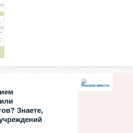
Решаем вместе
нием
 или
ов? Знаете,
 учреждений