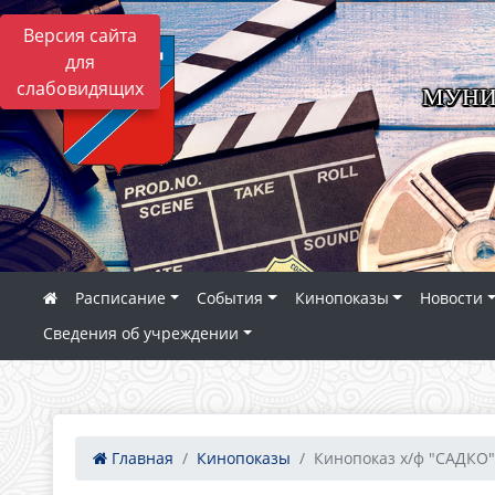
Версия сайта
для
слабовидящих
МУНИ
Расписание
События
Кинопоказы
Новости
Сведения об учреждении
Главная
Кинопоказы
Кинопоказ х/ф "САДКО"