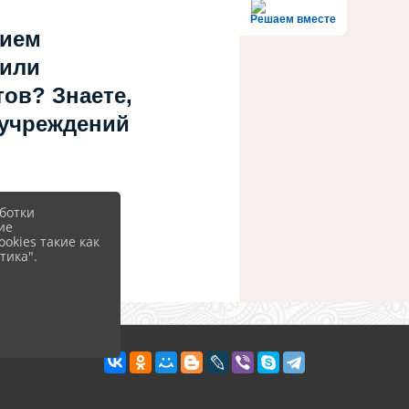
Решаем вместе
нием
 или
ов? Знаете,
 учреждений
ботки
ие
okies такие как
тика".