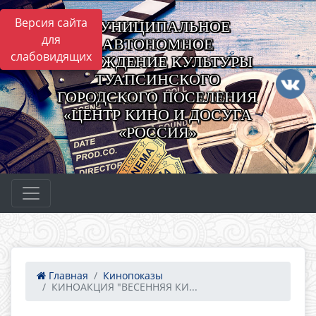
Версия сайта
МУНИЦИПАЛЬНОЕ
для
АВТОНОМНОЕ
слабовидящих
УЧРЕЖДЕНИЕ КУЛЬТУРЫ
ТУАПСИНСКОГО
ГОРОДСКОГО ПОСЕЛЕНИЯ
«ЦЕНТР КИНО И ДОСУГА
«РОССИЯ»
Главная
Кинопоказы
КИНОАКЦИЯ "ВЕСЕННЯЯ КИ...