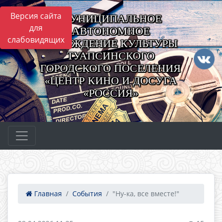
Версия сайта
МУНИЦИПАЛЬНОЕ
для
АВТОНОМНОЕ
слабовидящих
УЧРЕЖДЕНИЕ КУЛЬТУРЫ
ТУАПСИНСКОГО
ГОРОДСКОГО ПОСЕЛЕНИЯ
«ЦЕНТР КИНО И ДОСУГА
«РОССИЯ»
Главная
События
"Ну-ка, все вместе!"