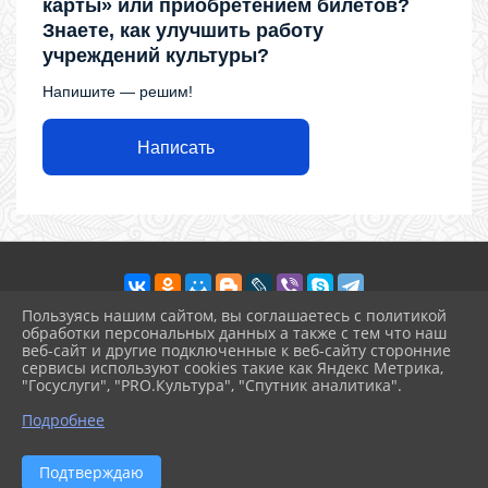
карты» или приобретением билетов?
Знаете, как улучшить работу
учреждений культуры?
Напишите — решим!
Написать
Пользуясь нашим сайтом, вы соглашаетесь с политикой
обработки персональных данных а также с тем что наш
веб-сайт и другие подключенные к веб-сайту сторонние
2026 г. ckdr.kulturatuapse.ru
сервисы используют cookies такие как Яндекс Метрика,
Вход
"Госуслуги", "PRO.Культура", "Спутник аналитика".
Карта сайта
^
Политика обработки персональных данных
Подробнее
Сделано на KubCMS
Разработка и поддержка
Подтверждаю