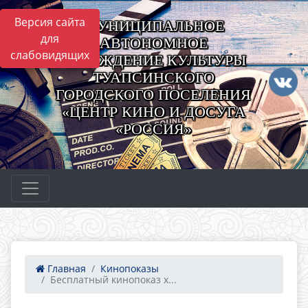
Версия сайта
МУНИЦИПАЛЬНОЕ
для
АВТОНОМНОЕ
слабовидящих
УЧРЕЖДЕНИЕ КУЛЬТУРЫ
ТУАПСИНСКОГО
ГОРОДСКОГО ПОСЕЛЕНИЯ
«ЦЕНТР КИНО И ДОСУГА
«РОССИЯ»
Главная
Кинопоказы
Бесплатный кинопоказ х...