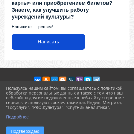
карты» или приобретением билетов?
Знаете, как улучшить работу
учреждений культуры?
Напишите — решим!
Написать
Пользуясь нашим сайтом, вы соглашаетесь с политикой
обработки персональных данных а также с тем что наш
веб-сайт и другие подключенные к веб-сайту сторонние
2026 г. ckdr.kulturatuapse.ru
сервисы используют cookies такие как Яндекс Метрика,
Вход
"Госуслуги", "PRO.Культура", "Спутник аналитика".
Карта сайта
^
Политика обработки персональных данных
Подробнее
Сделано на KubCMS
Разработка и поддержка
Подтверждаю