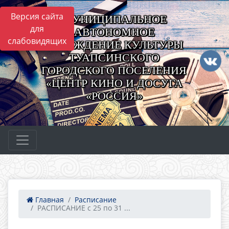
Версия сайта
МУНИЦИПАЛЬНОЕ
для
АВТОНОМНОЕ
слабовидящих
УЧРЕЖДЕНИЕ КУЛЬТУРЫ
ТУАПСИНСКОГО
ГОРОДСКОГО ПОСЕЛЕНИЯ
«ЦЕНТР КИНО И ДОСУГА
«РОССИЯ»
Главная
Расписание
РАСПИСАНИЕ с 25 по 31 ...