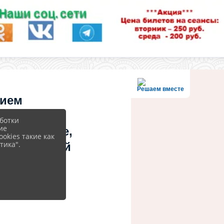
Решаем вместе
нием
 или
ботки
ие
ов? Знаете,
okies такие как
тика".
 учреждений