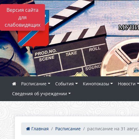
Версия сайта
для
слабовидящих
МУНИ
Расписание
События
Кинопоказы
Новости
Сведения об учреждении
Главная
Расписание
расписание на 31 авгус.