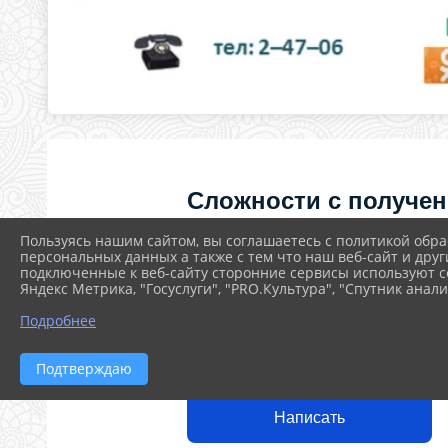
Сложности с получе
«Пушкинской карты»
Пользуясь нашим сайтом, вы соглашаетесь с политикой обра
персональных данных а также с тем что наш веб-сайт и друг
приобретением билет
подключенные к веб-сайту сторонние сервисы используют co
Яндекс Метрика, "Госуслуги", "PRO.Культура", "Спутник анали
как улучшить работу
Подробнее
культуры?
Напишите — решим!
Подтверждаю
Написать