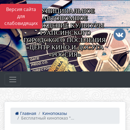
Версия сайта
МУНИЦИПАЛЬНОЕ
для
АВТОНОМНОЕ
слабовидящих
УЧРЕЖДЕНИЕ КУЛЬТУРЫ
ТУАПСИНСКОГО
ГОРОДСКОГО ПОСЕЛЕНИЯ
«ЦЕНТР КИНО И ДОСУГА
«РОССИЯ»
Главная
Кинопоказы
Бесплатный кинопоказ "...