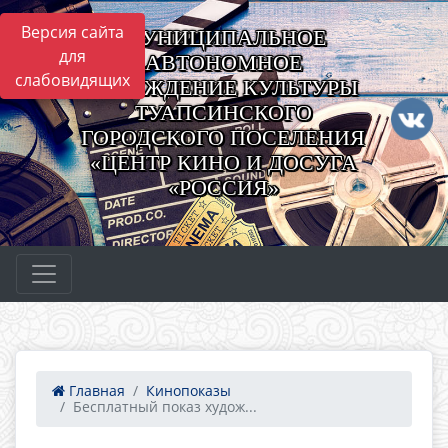
Версия сайта
МУНИЦИПАЛЬНОЕ
для
АВТОНОМНОЕ
слабовидящих
УЧРЕЖДЕНИЕ КУЛЬТУРЫ
ТУАПСИНСКОГО
ГОРОДСКОГО ПОСЕЛЕНИЯ
«ЦЕНТР КИНО И ДОСУГА
«РОССИЯ»
Главная
Кинопоказы
Бесплатный показ худож...