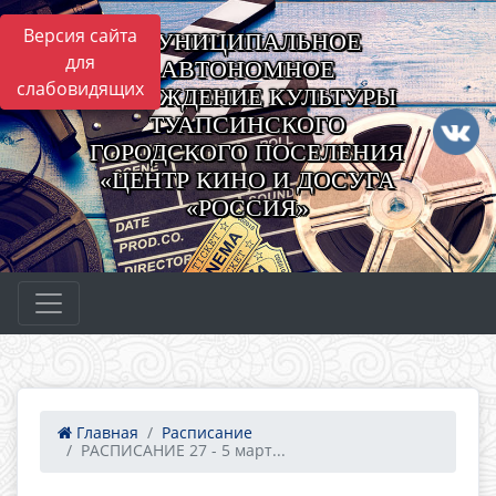
Версия сайта
МУНИЦИПАЛЬНОЕ
для
АВТОНОМНОЕ
слабовидящих
УЧРЕЖДЕНИЕ КУЛЬТУРЫ
ТУАПСИНСКОГО
ГОРОДСКОГО ПОСЕЛЕНИЯ
«ЦЕНТР КИНО И ДОСУГА
«РОССИЯ»
Главная
Расписание
РАСПИСАНИЕ 27 - 5 март...