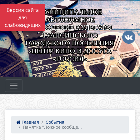
Версия сайта
МУНИЦИПАЛЬНОЕ
для
АВТОНОМНОЕ
слабовидящих
УЧРЕЖДЕНИЕ КУЛЬТУРЫ
ТУАПСИНСКОГО
ГОРОДСКОГО ПОСЕЛЕНИЯ
«ЦЕНТР КИНО И ДОСУГА
«РОССИЯ»
Главная
События
Памятка "Ложное сообще...