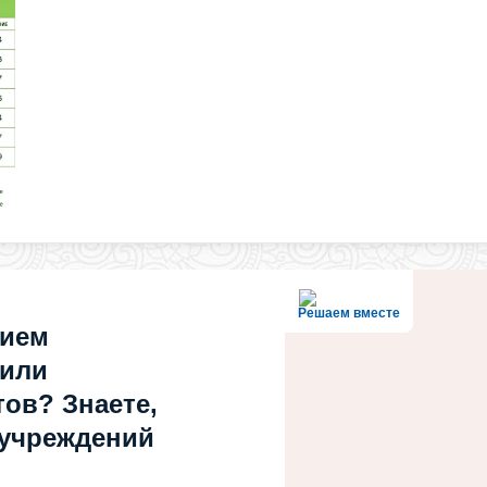
Решаем вместе
нием
 или
ов? Знаете,
 учреждений