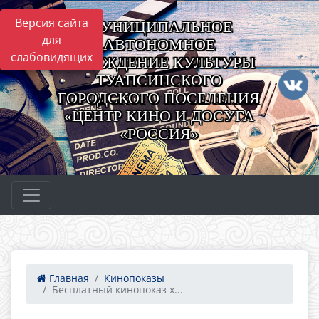
Версия сайта
МУНИЦИПАЛЬНОЕ
для
АВТОНОМНОЕ
слабовидящих
УЧРЕЖДЕНИЕ КУЛЬТУРЫ
ТУАПСИНСКОГО
ГОРОДСКОГО ПОСЕЛЕНИЯ
«ЦЕНТР КИНО И ДОСУГА
«РОССИЯ»
Главная
Кинопоказы
Бесплатный кинопоказ х...