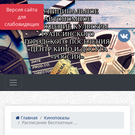
Версия сайта
МУНИЦИПАЛЬНОЕ
для
АВТОНОМНОЕ
слабовидящих
УЧРЕЖДЕНИЕ КУЛЬТУРЫ
ТУАПСИНСКОГО
ГОРОДСКОГО ПОСЕЛЕНИЯ
«ЦЕНТР КИНО И ДОСУГА
«РОССИЯ»
Главная
Кинопоказы
Расписание бесплатных ...