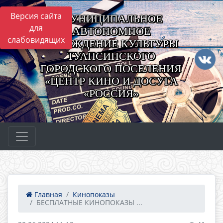
Версия сайта
МУНИЦИПАЛЬНОЕ
для
АВТОНОМНОЕ
слабовидящих
УЧРЕЖДЕНИЕ КУЛЬТУРЫ
ТУАПСИНСКОГО
ГОРОДСКОГО ПОСЕЛЕНИЯ
«ЦЕНТР КИНО И ДОСУГА
«РОССИЯ»
Главная
Кинопоказы
БЕСПЛАТНЫЕ КИНОПОКАЗЫ ...