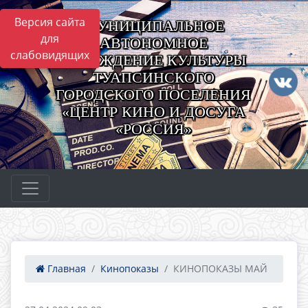
Версия сайта
МУНИЦИПАЛЬНОЕ
для
АВТОНОМНОЕ
слабовидящих
УЧРЕЖДЕНИЕ КУЛЬТУРЫ
ТУАПСИНСКОГО
ГОРОДСКОГО ПОСЕЛЕНИЯ
«ЦЕНТР КИНО И ДОСУГА
«РОССИЯ»
Главная
Кинопоказы
КИНОПОКАЗЫ МАЙ