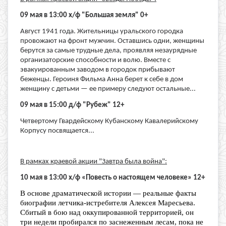
09 мая в 13:00 х/ф "Большая земля" 0+
Август 1941 года. Жительницы уральского городка
провожают на фронт мужчин. Оставшись одни, женщины
берутся за самые трудные дела, проявляя незаурядные
организаторские способности и волю. Вместе с
эвакуированным заводом в городок прибывают
беженцы. Героиня Фильма Анна берет к себе в дом
женщину с детьми — ее примеру следуют остальные...
09 мая в 15:00 д/ф "Рубеж" 12+
Четвертому Гвардейскому Кубанскому Кавалерийскому
Корпусу посвящается...
В рамках краевой акции "Завтра была война":
10 мая в 13:00 х/ф «Повесть о настоящем человеке» 12+
В основе драматической истории — реальные факты
биографии летчика-истребителя Алексея Маресьева.
Сбитый в бою над оккупированной территорией, он
три недели пробирался по заснеженным лесам, пока не