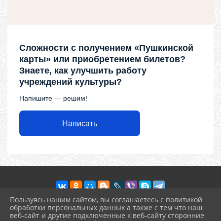
Сложности с получением «Пушкинской
карты» или приобретением билетов?
Знаете, как улучшить работу
учреждений культуры?
Напишите — решим!
Написать
Пользуясь нашим сайтом, вы соглашаетесь с политикой
обработки персональных данных а также с тем что наш
веб-сайт и другие подключенные к веб-сайту сторонние
2026 г. ckdr.kulturatuapse.ru