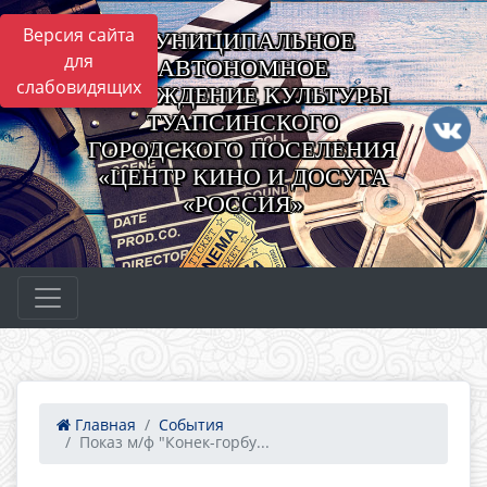
Версия сайта
МУНИЦИПАЛЬНОЕ
для
АВТОНОМНОЕ
слабовидящих
УЧРЕЖДЕНИЕ КУЛЬТУРЫ
ТУАПСИНСКОГО
ГОРОДСКОГО ПОСЕЛЕНИЯ
«ЦЕНТР КИНО И ДОСУГА
«РОССИЯ»
Главная
События
Показ м/ф "Конек-горбу...