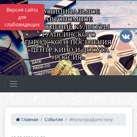
Версия сайта
МУНИЦИПАЛЬНОЕ
для
АВТОНОМНОЕ
слабовидящих
УЧРЕЖДЕНИЕ КУЛЬТУРЫ
ТУАПСИНСКОГО
ГОРОДСКОГО ПОСЕЛЕНИЯ
«ЦЕНТР КИНО И ДОСУГА
«РОССИЯ»
Главная
События
#КультураДагестану