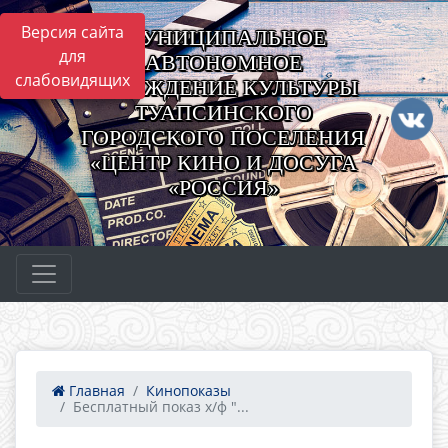
Версия сайта
МУНИЦИПАЛЬНОЕ
для
АВТОНОМНОЕ
слабовидящих
УЧРЕЖДЕНИЕ КУЛЬТУРЫ
ТУАПСИНСКОГО
ГОРОДСКОГО ПОСЕЛЕНИЯ
«ЦЕНТР КИНО И ДОСУГА
«РОССИЯ»
Главная
Кинопоказы
Бесплатный показ х/ф "...