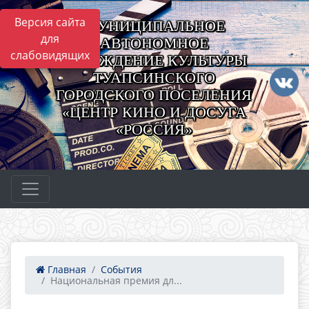
Версия сайта
МУНИЦИПАЛЬНОЕ
для
АВТОНОМНОЕ
слабовидящих
УЧРЕЖДЕНИЕ КУЛЬТУРЫ
ТУАПСИНСКОГО
ГОРОДСКОГО ПОСЕЛЕНИЯ
«ЦЕНТР КИНО И ДОСУГА
«РОССИЯ»
Главная
События
Национальная премия дл...