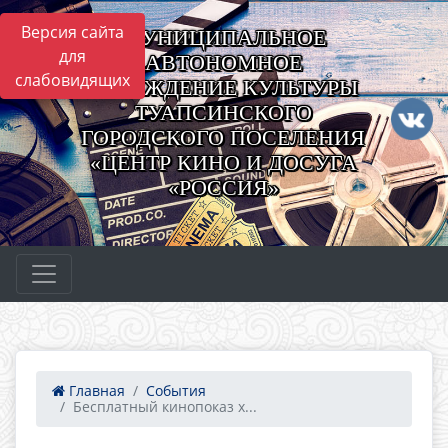
Версия сайта
МУНИЦИПАЛЬНОЕ
для
АВТОНОМНОЕ
слабовидящих
УЧРЕЖДЕНИЕ КУЛЬТУРЫ
ТУАПСИНСКОГО
ГОРОДСКОГО ПОСЕЛЕНИЯ
«ЦЕНТР КИНО И ДОСУГА
«РОССИЯ»
Главная
События
Бесплатный кинопоказ х...