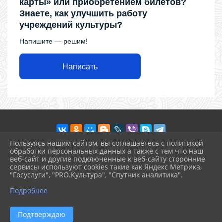
карты» или приобретением билетов?
Знаете, как улучшить работу
учреждений культуры?
Напишите — решим!
Написать
Пользуясь нашим сайтом, вы соглашаетесь с политикой
обработки персональных данных а также с тем что наш
веб-сайт и другие подключенные к веб-сайту сторонние
2026 г. ckdr.kulturatuapse.ru
сервисы используют cookies такие как Яндекс Метрика,
Вход
"Госуслуги", "PRO.Культура", "Спутник аналитика".
Карта сайта
^
Политика обработки персональных данных
Подробнее
Сделано на KubCMS
Разработка и поддержка
Подтверждаю