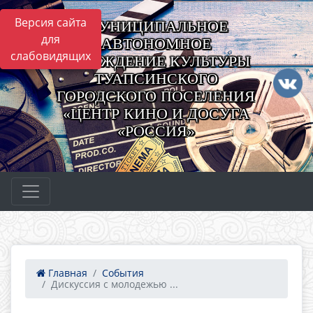
Версия сайта
МУНИЦИПАЛЬНОЕ
для
АВТОНОМНОЕ
слабовидящих
УЧРЕЖДЕНИЕ КУЛЬТУРЫ
ТУАПСИНСКОГО
ГОРОДСКОГО ПОСЕЛЕНИЯ
«ЦЕНТР КИНО И ДОСУГА
«РОССИЯ»
Главная
События
Дискуссия с молодежью ...