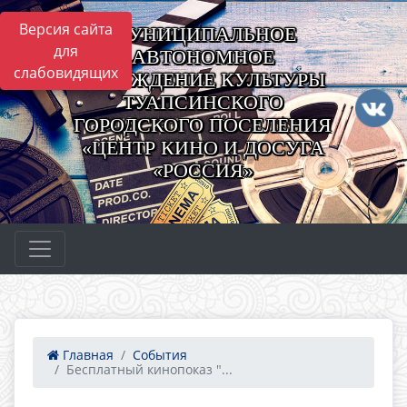
Версия сайта
МУНИЦИПАЛЬНОЕ
для
АВТОНОМНОЕ
слабовидящих
УЧРЕЖДЕНИЕ КУЛЬТУРЫ
ТУАПСИНСКОГО
ГОРОДСКОГО ПОСЕЛЕНИЯ
«ЦЕНТР КИНО И ДОСУГА
«РОССИЯ»
Главная
События
Бесплатный кинопоказ "...