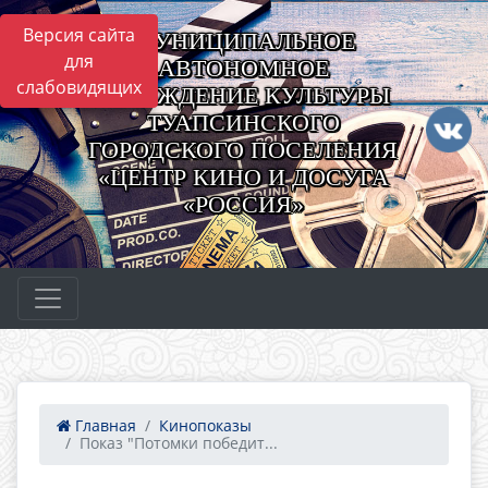
Версия сайта
МУНИЦИПАЛЬНОЕ
для
АВТОНОМНОЕ
слабовидящих
УЧРЕЖДЕНИЕ КУЛЬТУРЫ
ТУАПСИНСКОГО
ГОРОДСКОГО ПОСЕЛЕНИЯ
«ЦЕНТР КИНО И ДОСУГА
«РОССИЯ»
Главная
Кинопоказы
Показ "Потомки победит...